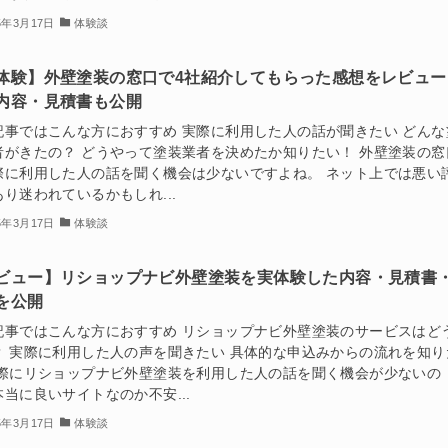
5年3月17日
体験談
体験】外壁塗装の窓口で4社紹介してもらった感想をレビュー
内容・見積書も公開
記事ではこんな方におすすめ 実際に利用した人の話が聞きたい どんな
者がきたの？ どうやって塗装業者を決めたか知りたい！ 外壁塗装の窓
際に利用した人の話を聞く機会は少ないですよね。 ネット上では悪い
り迷われているかもしれ...
5年3月17日
体験談
ビュー】リショップナビ外壁塗装を実体験した内容・見積書
を公開
記事ではこんな方におすすめ リショップナビ外壁塗装のサービスはど
？ 実際に利用した人の声を聞きたい 具体的な申込みからの流れを知り
実際にリショップナビ外壁塗装を利用した人の話を聞く機会が少ないの
当に良いサイトなのか不安...
5年3月17日
体験談