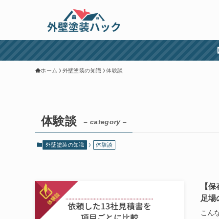
ホーム
外壁塗装の知識
体験談
体験談
– category –
外壁塗装の知識
体験談
【保
足場
こん