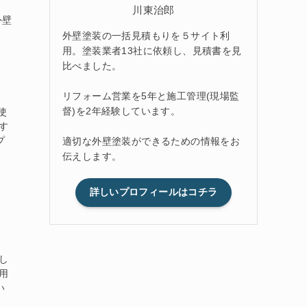
川東治郎
外壁
外壁塗装の一括見積もりを５サイト利
用。塗装業者13社に依頼し、見積書を見
比べました。
リフォーム営業を5年と施工管理(現場監
督)を2年経験しています。
使
す
プ
適切な外壁塗装ができるための情報をお
伝えします。
詳しいプロフィールはコチラ
し
用
い