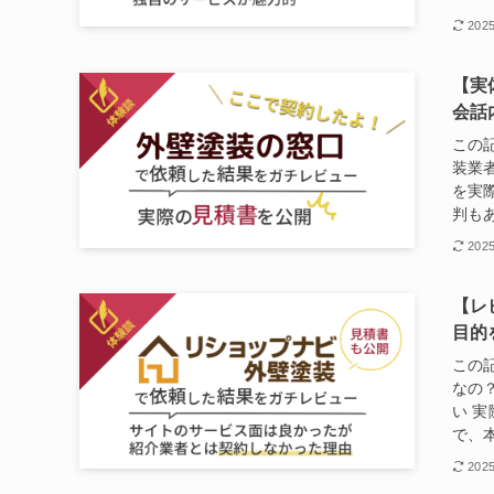
202
【実
会話
この
装業
を実
判もあ
202
【レ
目的
この
なの
い 
で、本
202