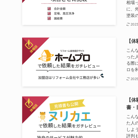
相場
に、
塗装の
202
【体
こん
った
る際
ロを利
202
【体
書・
こん
た人
しよ
評判も