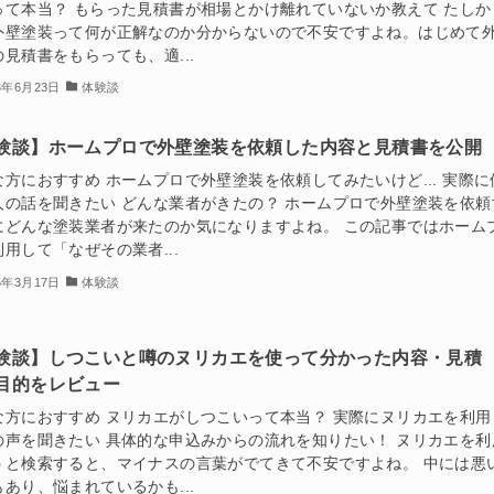
って本当？ もらった見積書が相場とかけ離れていないか教えて たしか
外壁塗装って何が正解なのか分からないので不安ですよね。はじめて
見積書をもらっても、適...
3年6月23日
体験談
験談】ホームプロで外壁塗装を依頼した内容と見積書を公開
な方におすすめ ホームプロで外壁塗装を依頼してみたいけど... 実際に
人の話を聞きたい どんな業者がきたの？ ホームプロで外壁塗装を依頼
にどんな塗装業者が来たのか気になりますよね。 この記事ではホーム
用して「なぜその業者...
5年3月17日
体験談
験談】しつこいと噂のヌリカエを使って分かった内容・見積
目的をレビュー
な方におすすめ ヌリカエがしつこいって本当？ 実際にヌリカエを利用
の声を聞きたい 具体的な申込みからの流れを知りたい！ ヌリカエを利
うと検索すると、マイナスの言葉がでてきて不安ですよね。 中には悪
あり、悩まれているかも...