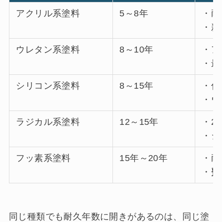
アクリル系塗料
5～8年
・耐
・新
ウレタン系塗料
8～10年
・ア
・最
シリコン系塗料
8～15年
・住
・ウ
ラジカル系塗料
12～15年
・2
・シ
フッ素系塗料
15年～20年
・耐
・
費
同じ種類でも耐久年数に開きがあるのは、同じ塗